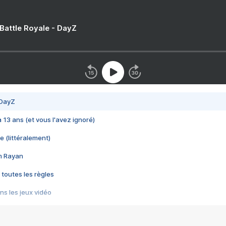
 Battle Royale - DayZ
 DayZ
 a 13 ans (et vous l'avez ignoré)
e (littéralement)
im Rayan
 toutes les règles
s les jeux vidéo
us choquant de Rockstar ? - Le scandale BULLY